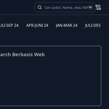
⌘
K
ULI-SEP 24
APR-JUNI 24
JAN-MAR 24
JULI-DES 23
earch Berbasis Web