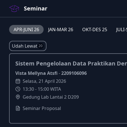
Seminar
APR-JUNI 26
JAN-MAR 26
OKT-DES 25
JULI
Udah Lewat
20
Sistem Pengelolaan Data Praktikan De
Vista Mellyna Atsfi
-
2209106096
Selasa
,
21
April
2026
13:30
-
15:00
WITA
Gedung Lab Lantai 2 D209
Seminar Proposal