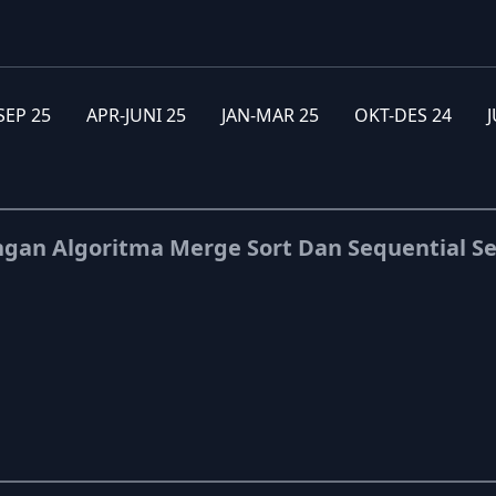
-SEP 25
APR-JUNI 25
JAN-MAR 25
OKT-DES 24
J
ngan Algoritma Merge Sort Dan Sequential S